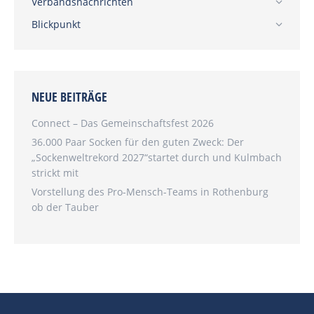
Verbandsnachrichten
Blickpunkt
NEUE BEITRÄGE
Connect – Das Gemeinschaftsfest 2026
36.000 Paar Socken für den guten Zweck: Der
„Sockenweltrekord 2027“startet durch und Kulmbach
strickt mit
Vorstellung des Pro-Mensch-Teams in Rothenburg
ob der Tauber